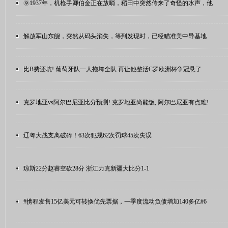
🌞1937年，机枪手卿伯金正在放哨，稻田中突然传来了奇怪的水声，他
解放军山东舰，突然从码头消失，等到发现时，已经瞄准美中导基地
比B费还坑! 葡萄牙队一人拖垮全队 再让他整活C罗欧洲杯争冠悬了
克罗地亚vs阿尔巴尼亚比分预测! 克罗地亚尚能饭, 阿尔巴尼亚有点难!
辽粤大战支离破碎！63次犯规62次罚球45次失误
琼斯22分赵睿空砍28分 浙江力克新疆大比分1-1
#携程发售15亿美元可转换优先票据，一季度流动负债增加140多亿#6